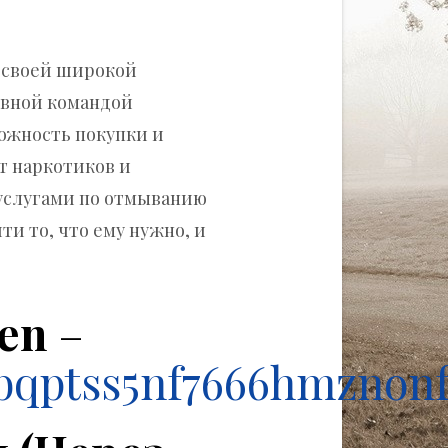
 своей широкой
тивной командой
ожность покупки и
т наркотиков и
 услугами по отмыванию
и то, что ему нужно, и
.
en
–
bqptss5nf7666hmznon