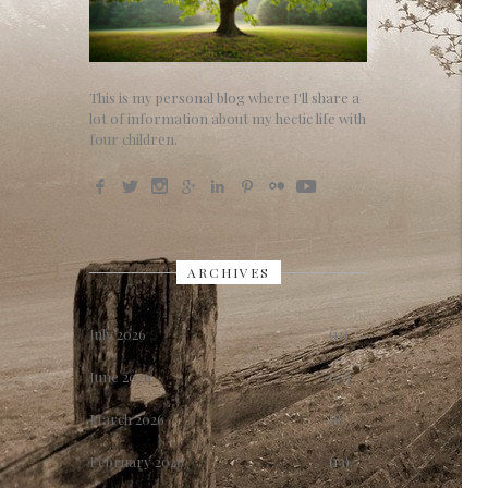
This is my personal blog where I'll share a
lot of information about my hectic life with
four children.
ARCHIVES
July 2026
(11)
June 2026
(23)
March 2026
(8)
February 2026
(13)