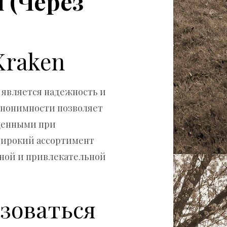
 (Через
Kraken
 является надежность и
анонимности позволяет
ищенными при
широкий ассортимент
бной и привлекательной
ьзоваться