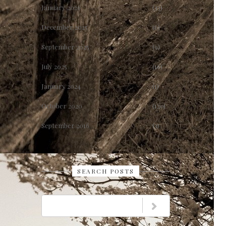
January 2026
(33)
December 2025
(6)
September 2025
(9)
July 2025
(16)
January 2024
(1)
October 2020
(120)
September 2016
(3)
SEARCH POSTS