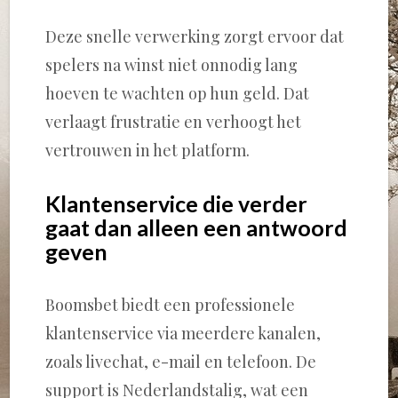
Deze snelle verwerking zorgt ervoor dat
spelers na winst niet onnodig lang
hoeven te wachten op hun geld. Dat
verlaagt frustratie en verhoogt het
vertrouwen in het platform.
Klantenservice die verder
gaat dan alleen een antwoord
geven
Boomsbet biedt een professionele
klantenservice via meerdere kanalen,
zoals livechat, e-mail en telefoon. De
support is Nederlandstalig, wat een