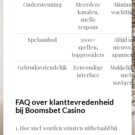
Ondersteuning
Meerdere
Minimal
kanalen,
wachttij
snelle
respons
Spelaanbod
3000+
Altijd ie
spellen,
nieuws 
topproviders
spannen
Gebruiksvriendelijk
Eenvoudige
Makkelijk
interface
snel
naviger
FAQ over klanttevredenheid
bij Boomsbet Casino
1. Hoe snel worden winsten uitbetaald bij