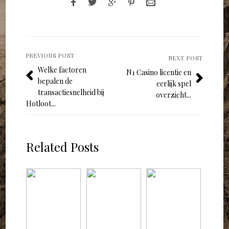
PREVIOUS POST
NEXT POST
Welke factoren
N1 Casino licentie en
bepalen de
eerlijk spel
transactiesnelheid bij
overzicht...
Hotloot...
Related Posts