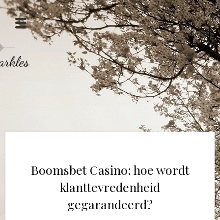
Boomsbet Casino: hoe wordt
klanttevredenheid
gegarandeerd?