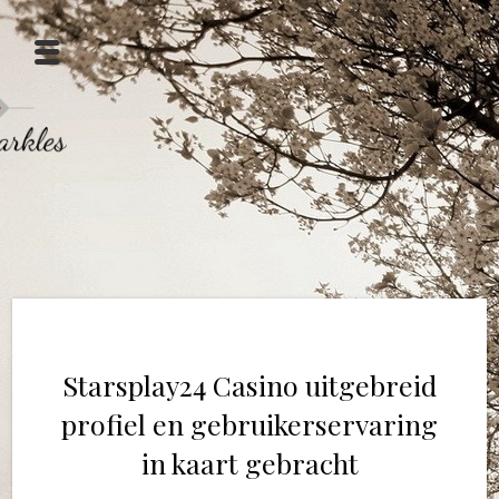
Starsplay24 Casino uitgebreid
profiel en gebruikerservaring
in kaart gebracht