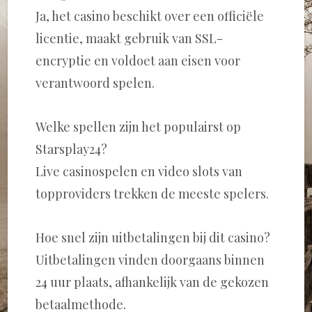
Ja, het casino beschikt over een officiële
licentie, maakt gebruik van SSL-
encryptie en voldoet aan eisen voor
verantwoord spelen.
Welke spellen zijn het populairst op
Starsplay24?
Live casinospelen en video slots van
topproviders trekken de meeste spelers.
Hoe snel zijn uitbetalingen bij dit casino?
Uitbetalingen vinden doorgaans binnen
24 uur plaats, afhankelijk van de gekozen
betaalmethode.