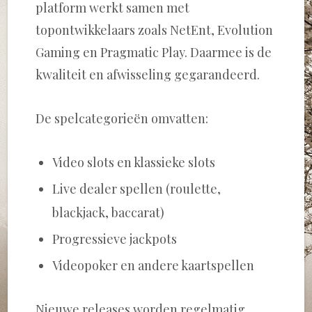
platform werkt samen met
topontwikkelaars zoals NetEnt, Evolution
Gaming en Pragmatic Play. Daarmee is de
kwaliteit en afwisseling gegarandeerd.
De spelcategorieën omvatten:
Video slots en klassieke slots
Live dealer spellen (roulette,
blackjack, baccarat)
Progressieve jackpots
Videopoker en andere kaartspellen
Nieuwe releases worden regelmatig