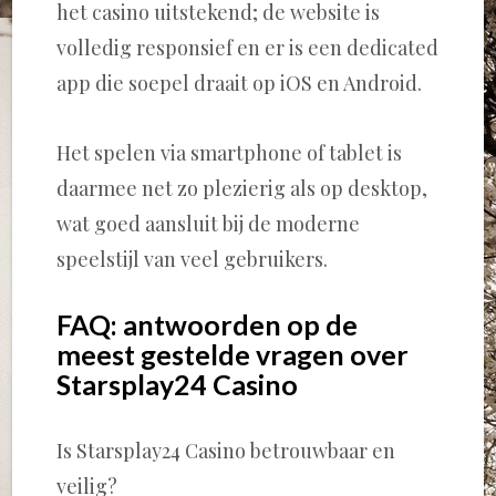
het casino uitstekend; de website is
volledig responsief en er is een dedicated
app die soepel draait op iOS en Android.
Het spelen via smartphone of tablet is
daarmee net zo plezierig als op desktop,
wat goed aansluit bij de moderne
speelstijl van veel gebruikers.
FAQ: antwoorden op de
meest gestelde vragen over
Starsplay24 Casino
Is Starsplay24 Casino betrouwbaar en
veilig?