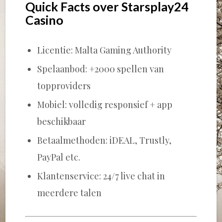
Quick Facts over Starsplay24
Casino
Licentie: Malta Gaming Authority
Spelaanbod: +2000 spellen van
topproviders
Mobiel: volledig responsief + app
beschikbaar
Betaalmethoden: iDEAL, Trustly,
PayPal etc.
Klantenservice: 24/7 live chat in
meerdere talen