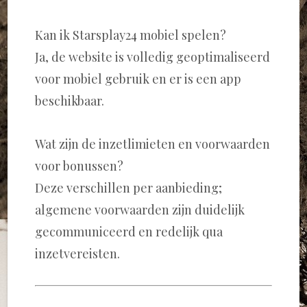
Kan ik Starsplay24 mobiel spelen?
Ja, de website is volledig geoptimaliseerd
voor mobiel gebruik en er is een app
beschikbaar.
Wat zijn de inzetlimieten en voorwaarden
voor bonussen?
Deze verschillen per aanbieding;
algemene voorwaarden zijn duidelijk
gecommuniceerd en redelijk qua
inzetvereisten.