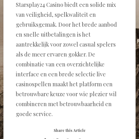
Starsplay24 Casino biedt een solide mix
van veiligheid, spelkwaliteit en
gebruiksgemak. Door het brede aanbod
en snelle uitbetalingen is het
aantrekkelijk voor zowel casual spelers
als de meer ervaren gokker. De
combinatie van een overzichtelijke
interface en een brede selectie live
casinospellen maakt het platform een
betrouwbare keuze voor wie plezier wil
combineren met betrouwbaarheid en
goede service.
Share this Article