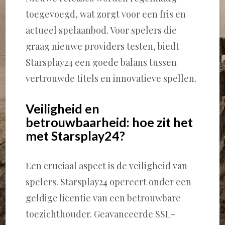
toegevoegd, wat zorgt voor een fris en
actueel spelaanbod. Voor spelers die
graag nieuwe providers testen, biedt
Starsplay24 een goede balans tussen
vertrouwde titels en innovatieve spellen.
Veiligheid en
betrouwbaarheid: hoe zit het
met Starsplay24?
Een cruciaal aspect is de veiligheid van
spelers. Starsplay24 opereert onder een
geldige licentie van een betrouwbare
toezichthouder. Geavanceerde SSL-