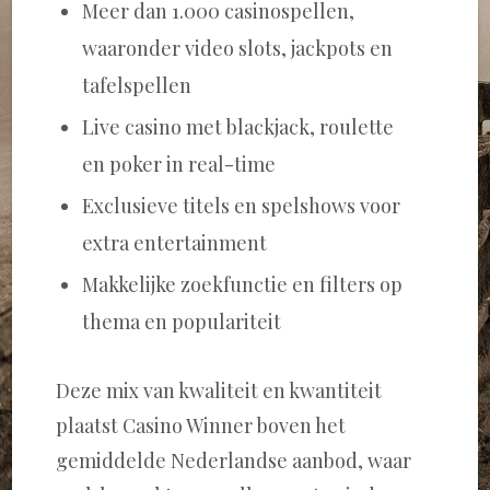
Meer dan 1.000 casinospellen,
waaronder video slots, jackpots en
tafelspellen
Live casino met blackjack, roulette
en poker in real-time
Exclusieve titels en spelshows voor
extra entertainment
Makkelijke zoekfunctie en filters op
thema en populariteit
Deze mix van kwaliteit en kwantiteit
plaatst Casino Winner boven het
gemiddelde Nederlandse aanbod, waar