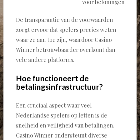
voor beloningen
De transparantie van de voorwaarden
zorgt ervoor dat spelers precies weten
waar ze aan toe zijn, waardoor Casino
Winner betrouwbaarder overkomt dan
vele andere platforms.
Hoe functioneert de
betalingsinfrastructuur?
Een cruciaal aspect waar veel
Nederlandse spelers op letten is de
snelheid en veiligheid van betalingen.
Casino Winner ondersteunt diverse