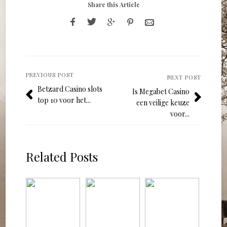
Share this Article
PREVIOUS POST
NEXT POST
Betzard Casino slots
Is Megabet Casino
top 10 voor het...
een veilige keuze
voor...
Related Posts