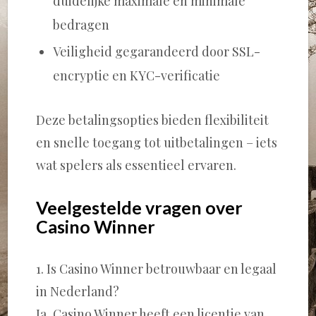
duidelijke maximale en minimale
bedragen
Veiligheid gegarandeerd door SSL-
encryptie en KYC-verificatie
Deze betalingsopties bieden flexibiliteit
en snelle toegang tot uitbetalingen – iets
wat spelers als essentieel ervaren.
Veelgestelde vragen over
Casino Winner
1. Is Casino Winner betrouwbaar en legaal
in Nederland?
Ja, Casino Winner heeft een licentie van