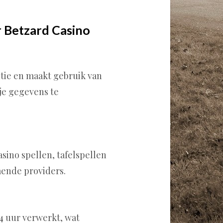
r Betzard Casino
ntie en maakt gebruik van
je gegevens te
asino spellen, tafelspellen
mende providers.
4 uur verwerkt, wat