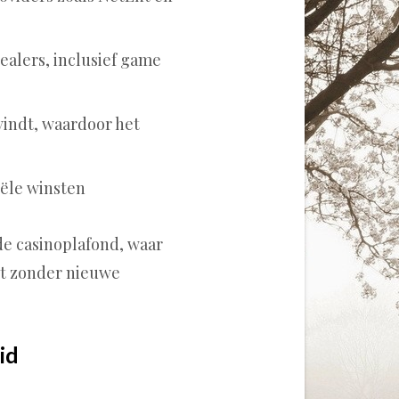
ealers, inclusief game
 vindt, waardoor het
iële winsten
de casinoplafond, waar
et zonder nieuwe
id