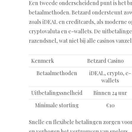
Een tweede onderscheidend punt is het br
betaalmethoden. Betzard ondersteunt zowe
zoals iDEAL en creditcards, als moderne o
cryptovaluta en e-wallets. De uitbetaling
razendsnel, wat niet bij alle casinos vanze
Kenmerk
Betzard Casino
Betaalmethoden
iDEAL, crypto, e-
wallets
Uitbetalingssnelheid
Binnen 24 uur
Minimale storting
€10
Snelle en flexibele betalingen zorgen voo
en verhogen het vertrouwen van spelers.