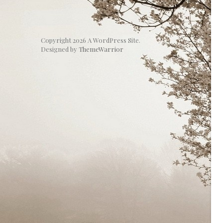
Copyright 2026 A WordPress Site.
Designed by
ThemeWarrior