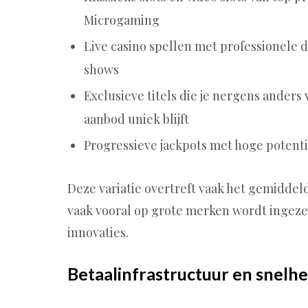
Microgaming
Live casino spellen met professionele d
shows
Exclusieve titels die je nergens anders
aanbod uniek blijft
Progressieve jackpots met hoge potent
Deze variatie overtreft vaak het gemiddel
vaak vooral op grote merken wordt ingez
innovaties.
Betaalinfrastructuur en snelhe