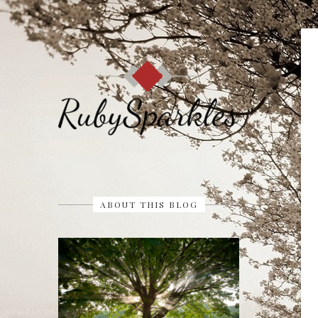
ABOUT THIS BLOG