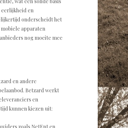
ntie, wat een solide basis
 eerlijkheid en
jkertijd onderscheidt het
op mobiele apparaten
e aanbieders nog moeite mee
etzard en andere
spelaanbod. Betzard werkt
leveranciers en
tijd kunnen kiezen uit:
roviders zoals NetEnt en