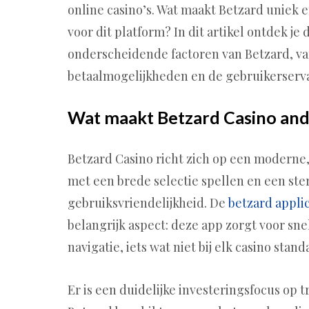
online casino’s. Wat maakt Betzard uniek 
voor dit platform? In dit artikel ontdek je 
onderscheidende factoren van Betzard, va
betaalmogelijkheden en de gebruikerserv
Wat maakt Betzard Casino and
Betzard Casino richt zich op een moderne
met een brede selectie spellen en een ste
gebruiksvriendelijkheid. De
betzard applic
belangrijk aspect: deze app zorgt voor sn
navigatie, iets wat niet bij elk casino stand
Er is een duidelijke investeringsfocus op t